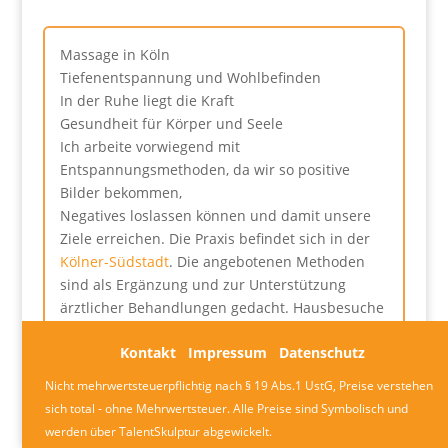
Massage in Köln
Tiefenentspannung und Wohlbefinden
In der Ruhe liegt die Kraft
Gesundheit für Körper und Seele
Ich arbeite vorwiegend mit
Entspannungsmethoden, da wir so positive
Bilder bekommen,
Negatives loslassen können und damit unsere
Ziele erreichen. Die Praxis befindet sich in der
Kölner-Südstadt
. Die angebotenen Methoden
sind als Ergänzung und zur Unterstützung
ärztlicher Behandlungen gedacht. Hausbesuche
innerhalb von Köln ohne Aufpreis möglich.
Kontakt
Impressum
Datenschutz
Geschenk-Gutscheine erhältlich.
Nicht mehrwertsteuerpflichtig nach § 19 Abs.1 UstG, Preise verstehen
sich total - ohne Mehrwertsteuer. Alle Preise sind Symbolisch und
werden über TalentSkulptur abgewickelt.