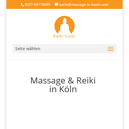
0221-93119695
karin@massage-in-koeln.com
Seite wählen
Massage & Reiki
in Köln